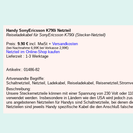
Handy SonyEricsson K790i Netzteil
Reiseladekabel für SonyEricsson K790i (Stecker-Netzteil)
Preis:
9.90 €
incl. MwSt +
Versandkosten
(bei Nachnahme 6,99€ bei Vorkasse 2,99€)
Netzteil im Online-Shop kaufen
Lieferzeit : 1-3 Werktage
Artikelnr.: 01486-82
Artverwandte Begriffe:
Schaltnetzteil, Netzteil, Ladekabel, Reiseladekabel, Reisenetzteil,Stro
Beschreibung:
Unsere Steckernetzteile können mit einer Spannung von 230 Volt oder 110
verwendet werden. Insbesondere in Ländern wie den USA wird jedoch zusät
uns angebotenen Netzteilen für Handys sind Schaltnetzteile, bei denen 
Netzteilen sind jeweils Handy spezifische Kabel die den Anschluß falsch